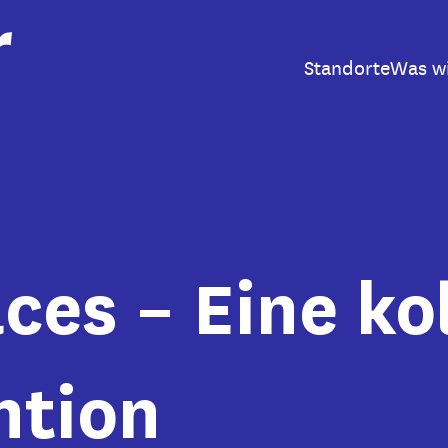
Standorte
Was w
ces – Eine ko
ntion