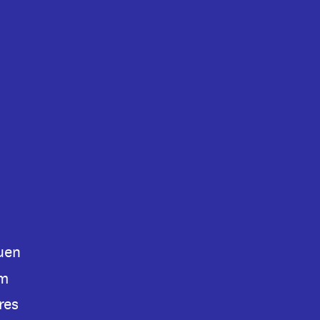
euen
um
res